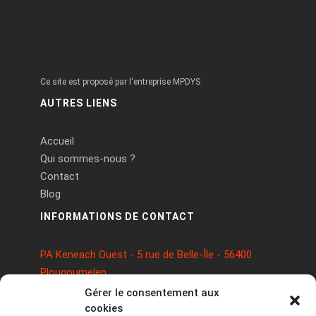
Ce site est proposé par l'entreprise MPDYS
AUTRES LIENS
Accueil
Qui sommes-nous ?
Contact
Blog
INFORMATIONS DE CONTACT
PA Keneach Ouest - 5 rue de Belle-Île - 56400
Plougoumelen
contact@logiciels-etiquettes.com
Gérer le consentement aux
09 71 37 25 93
cookies