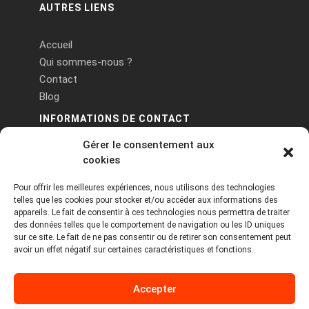
AUTRES LIENS
Accueil
Qui sommes-nous ?
Contact
Blog
INFORMATIONS DE CONTACT
Gérer le consentement aux
PA Keneach Ouest - 5 rue de Belle-Île - 56400
cookies
Plougoumelen
Pour offrir les meilleures expériences, nous utilisons des technologies
contact@logiciels-etiquettes.com
telles que les cookies pour stocker et/ou accéder aux informations des
09 71 37 25 93
appareils. Le fait de consentir à ces technologies nous permettra de traiter
des données telles que le comportement de navigation ou les ID uniques
sur ce site. Le fait de ne pas consentir ou de retirer son consentement peut
avoir un effet négatif sur certaines caractéristiques et fonctions.
Accepter