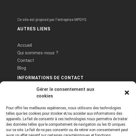
Ce site est proposé par l'entreprise MPDYS
AUTRES LIENS
Accueil
Qui sommes-nous ?
Contact
Blog
INFORMATIONS DE CONTACT
Gérer le consentement aux
PA Keneach Ouest - 5 rue de Belle-Île - 56400
cookies
Plougoumelen
Pour offrir les meilleures expériences, nous utilisons des technologies
contact@logiciels-etiquettes.com
telles que les cookies pour stocker et/ou accéder aux informations des
09 71 37 25 93
appareils. Le fait de consentir à ces technologies nous permettra de traiter
des données telles que le comportement de navigation ou les ID uniques
sur ce site. Le fait de ne pas consentir ou de retirer son consentement peut
avoir un effet négatif sur certaines caractéristiques et fonctions.