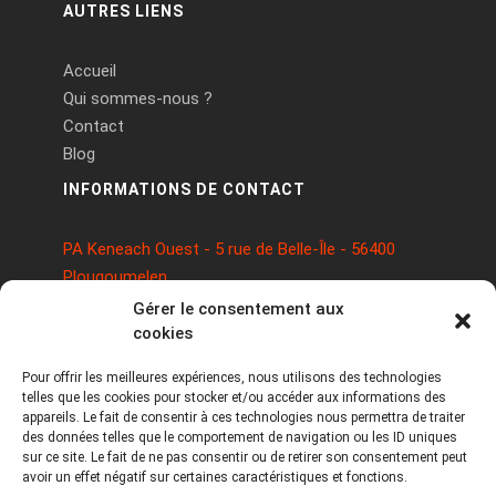
AUTRES LIENS
Accueil
Qui sommes-nous ?
Contact
Blog
INFORMATIONS DE CONTACT
PA Keneach Ouest - 5 rue de Belle-Île - 56400
Plougoumelen
contact@logiciels-etiquettes.com
Gérer le consentement aux
09 71 37 25 93
cookies
Pour offrir les meilleures expériences, nous utilisons des technologies
telles que les cookies pour stocker et/ou accéder aux informations des
appareils. Le fait de consentir à ces technologies nous permettra de traiter
des données telles que le comportement de navigation ou les ID uniques
sur ce site. Le fait de ne pas consentir ou de retirer son consentement peut
avoir un effet négatif sur certaines caractéristiques et fonctions.