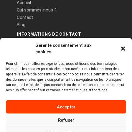
Accueil
Qui sommes-nous ?
Contact
Blog
INFORMATIONS DE CONTACT
Gérer le consentement aux
PA Keneach Ouest - 5 rue de Belle-Île - 56400
cookies
Plougoumelen
Pour offrir les meilleures expériences, nous utilisons des technologies
contact@logiciels-etiquettes.com
telles que les cookies pour stocker et/ou accéder aux informations des
09 71 37 25 93
appareils. Le fait de consentir à ces technologies nous permettra de traiter
des données telles que le comportement de navigation ou les ID uniques
sur ce site. Le fait de ne pas consentir ou de retirer son consentement peut
avoir un effet négatif sur certaines caractéristiques et fonctions.
Accepter
Refuser
Copyright © 2026 Tous droits réservés -