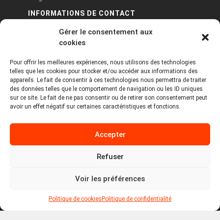
INFORMATIONS DE CONTACT
Gérer le consentement aux
PA Keneach Ouest - 5 rue de Belle-Île - 56400
cookies
Plougoumelen
Pour offrir les meilleures expériences, nous utilisons des technologies
contact@logiciels-etiquettes.com
telles que les cookies pour stocker et/ou accéder aux informations des
09 71 37 25 93
appareils. Le fait de consentir à ces technologies nous permettra de traiter
des données telles que le comportement de navigation ou les ID uniques
sur ce site. Le fait de ne pas consentir ou de retirer son consentement peut
avoir un effet négatif sur certaines caractéristiques et fonctions.
Accepter
Refuser
Copyright © 2026 Tous droits réservés -
MPDYS
Voir les préférences
Mentions légales
Politique de cookies
Politique de confidentialité
Politique de cookies
Politique de confidentialité