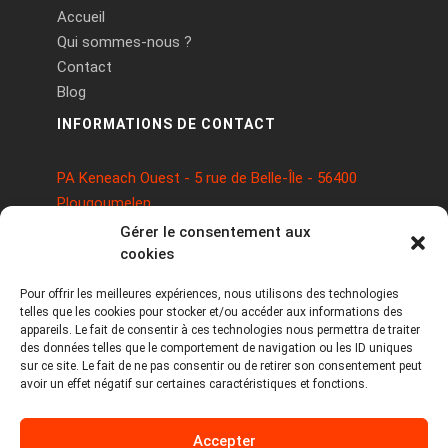
Accueil
Qui sommes-nous ?
Contact
Blog
INFORMATIONS DE CONTACT
PA Keneach Ouest - 5 rue de Belle-Île - 56400
Plougoumelen
contact@logiciels-etiquettes.com
Gérer le consentement aux
09 71 37 25 93
cookies
Pour offrir les meilleures expériences, nous utilisons des technologies
telles que les cookies pour stocker et/ou accéder aux informations des
appareils. Le fait de consentir à ces technologies nous permettra de traiter
des données telles que le comportement de navigation ou les ID uniques
sur ce site. Le fait de ne pas consentir ou de retirer son consentement peut
avoir un effet négatif sur certaines caractéristiques et fonctions.
Copyright © 2026 Tous droits réservés -
Accepter