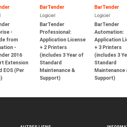
nder
BarTender
BarTender
l
Logiciel
Logiciel
nder
BarTender
BarTender
rise -
Professional:
Automation:
de from
Application License
Application L
ation -
+ 2 Printers
+ 3 Printers
nder 2016
(includes 3 Year of
(includes 3 Ye
rt Extension
Standard
Standard
d EOS (Per
Maintenance &
Maintenance
)
Support)
Support)