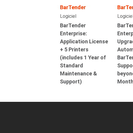
BarTender
BarTe
Logiciel
Logicie
BarTender
BarTe
Enterprise:
Enterp
Application License
Upgra
+ 5 Printers
Autom
(includes 1 Year of
BarTe
Standard
Suppo
Maintenance &
beyon
Support)
Month