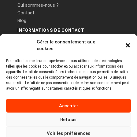
Qui sommes-nous ?
Contact
Blog
INFORMATIONS DE CONTACT
Gérer le consentement aux
PA Keneach Ouest - 5 rue de Belle-Île - 56400
cookies
Plougoumelen
Pour offrir les meilleures expériences, nous utilisons des technologies
contact@logiciels-etiquettes.com
telles que les cookies pour stocker et/ou accéder aux informations des
09 71 37 25 93
appareils. Le fait de consentir à ces technologies nous permettra de traiter
des données telles que le comportement de navigation ou les ID uniques
sur ce site. Le fait de ne pas consentir ou de retirer son consentement peut
avoir un effet négatif sur certaines caractéristiques et fonctions.
Accepter
Refuser
Copyright © 2026 Tous droits réservés -
MPDYS
Voir les préférences