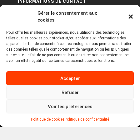
INFORMATIONS DE CONTACT
Gérer le consentement aux
PA Keneach Ouest - 5 rue de Belle-Île - 56400
cookies
Plougoumelen
Pour offrir les meilleures expériences, nous utilisons des technologies
contact@logiciels-etiquettes.com
telles que les cookies pour stocker et/ou accéder aux informations des
09 71 37 25 93
appareils. Le fait de consentir à ces technologies nous permettra de traiter
des données telles que le comportement de navigation ou les ID uniques
sur ce site. Le fait de ne pas consentir ou de retirer son consentement peut
avoir un effet négatif sur certaines caractéristiques et fonctions.
Accepter
Refuser
Copyright © 2026 Tous droits réservés -
MPDYS
Voir les préférences
Mentions légales
Politique de cookies
Politique de confidentialité
Politique de cookies
Politique de confidentialité