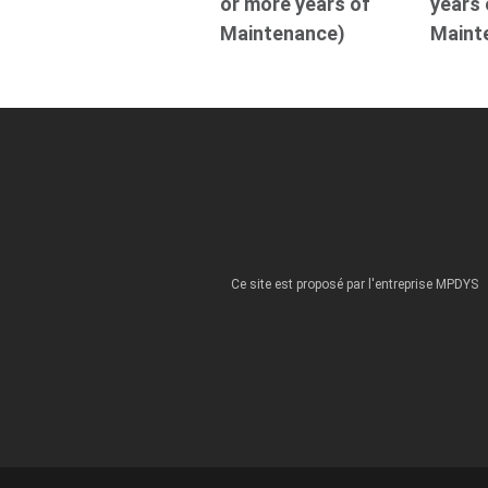
or more years of
years 
Maintenance)
Maint
Ce site est proposé par l'entreprise MPDYS