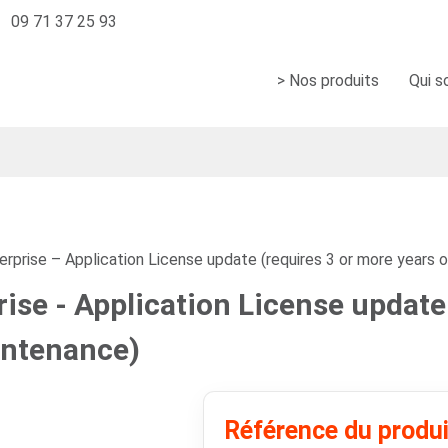
09 71 37 25 93
> Nos produits
Qui 
rprise – Application License update (requires 3 or more years 
ise - Application License update 
intenance)
Référence du produ