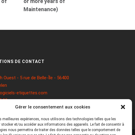
 of
or more years of
)
Maintenance)
TIONS DE CONTACT
 Ouest - 5 rue de Belle-Île - 56400
len
ogiciels-etiquettes.com
5 93
Gérer le consentement aux cookies
les meilleures expériences, nous utilisons des technologies telles que les
 stocker et/ou accéder aux informations des appareils. Le fait de consentir à
gies nous permettra de traiter des données telles que le comportement de