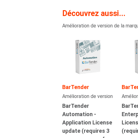
Découvrez aussi...
Amélioration de version de la mar
BarTender
BarTe
Amélioration de version
Amélior
BarTender
BarTe
Automation -
Enterp
Application License
Licen
update (requires 3
(requi