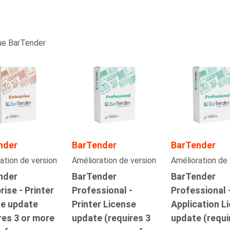
que BarTender
nder
BarTender
BarTender
ation de version
Amélioration de version
Amélioration de 
nder
BarTender
BarTender
rise - Printer
Professional -
Professional 
se update
Printer License
Application L
res 3 or more
update (requires 3
update (requi