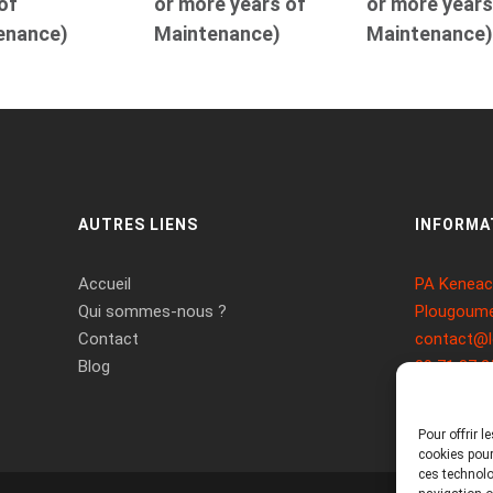
of
or more years of
or more years
enance)
Maintenance)
Maintenance
AUTRES LIENS
INFORMA
Accueil
PA Keneach
Qui sommes-nous ?
Plougoume
Contact
contact@l
Blog
09 71 37 2
Pour offrir 
cookies pour
ces technolo