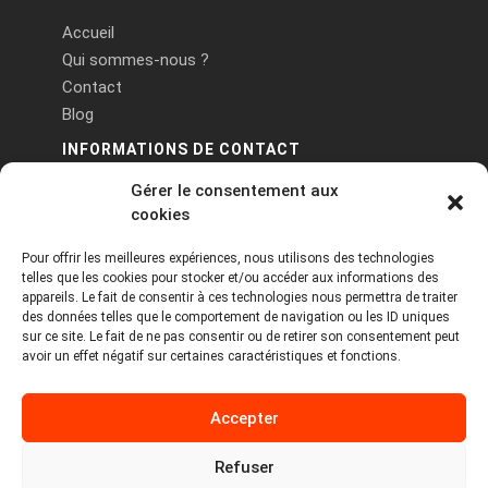
Accueil
Qui sommes-nous ?
Contact
Blog
INFORMATIONS DE CONTACT
Gérer le consentement aux
PA Keneach Ouest - 5 rue de Belle-Île - 56400
cookies
Plougoumelen
Pour offrir les meilleures expériences, nous utilisons des technologies
contact@logiciels-etiquettes.com
telles que les cookies pour stocker et/ou accéder aux informations des
09 71 37 25 93
appareils. Le fait de consentir à ces technologies nous permettra de traiter
des données telles que le comportement de navigation ou les ID uniques
sur ce site. Le fait de ne pas consentir ou de retirer son consentement peut
avoir un effet négatif sur certaines caractéristiques et fonctions.
Accepter
Refuser
Copyright © 2026 Tous droits réservés -