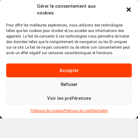
Gérer le consentement aux
PA Keneach Ouest - 5 rue de Belle-Île - 56400
cookies
Plougoumelen
Pour offrir les meilleures expériences, nous utilisons des technologies
contact@logiciels-etiquettes.com
telles que les cookies pour stocker et/ou accéder aux informations des
09 71 37 25 93
appareils. Le fait de consentir à ces technologies nous permettra de traiter
des données telles que le comportement de navigation ou les ID uniques
sur ce site. Le fait de ne pas consentir ou de retirer son consentement peut
avoir un effet négatif sur certaines caractéristiques et fonctions.
Accepter
Refuser
Copyright © 2026 Tous droits réservés -
MPDYS
Voir les préférences
Mentions légales
Politique de cookies
Politique de confidentialité
Politique de cookies
Politique de confidentialité