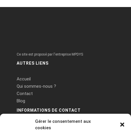
Ce site est proposé par l'entreprise MPDYS
AUTRES LIENS
Accueil
Qui sommes-nous ?
Contact
Blog
INFORMATIONS DE CONTACT
Gérer le consentement aux
PA Keneach Ouest - 5 rue de Belle-Île - 56400
cookies