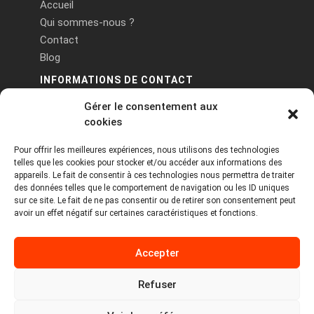
Accueil
Qui sommes-nous ?
Contact
Blog
INFORMATIONS DE CONTACT
Gérer le consentement aux
PA Keneach Ouest - 5 rue de Belle-Île - 56400
cookies
Plougoumelen
Pour offrir les meilleures expériences, nous utilisons des technologies
contact@logiciels-etiquettes.com
telles que les cookies pour stocker et/ou accéder aux informations des
09 71 37 25 93
appareils. Le fait de consentir à ces technologies nous permettra de traiter
des données telles que le comportement de navigation ou les ID uniques
sur ce site. Le fait de ne pas consentir ou de retirer son consentement peut
avoir un effet négatif sur certaines caractéristiques et fonctions.
Accepter
Refuser
Copyright © 2026 Tous droits réservés -