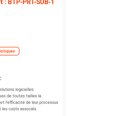
it : BTP-PRT-SUB-1
istiques
:
lutions logicielles
ses de toutes tailles la
é et l’efficacité de leur processus
t les coûts associés.