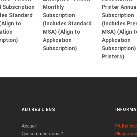
 Subscription
Monthly
Printer Annua
udes Standard
Subscription
Subscription
Align to
(Includes Standard
(Includes Pr
ation
MSA) (Align to
MSA) (Align t
iption)
Application
Application
Subscription)
Subscription)
Printers)
AUTRES LIENS
INFORMA
Accueil
PA Keneach
Qui sommes-nous ?
Plougoume