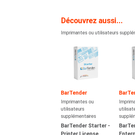
Découvrez aussi...
Imprimantes ou utilisateurs suppl
BarTender
BarTe
Imprimantes ou
Imprim
utilisateurs
utilisat
supplémentaires
supplé
BarTender Starter -
BarTe
Printer License
Enterp