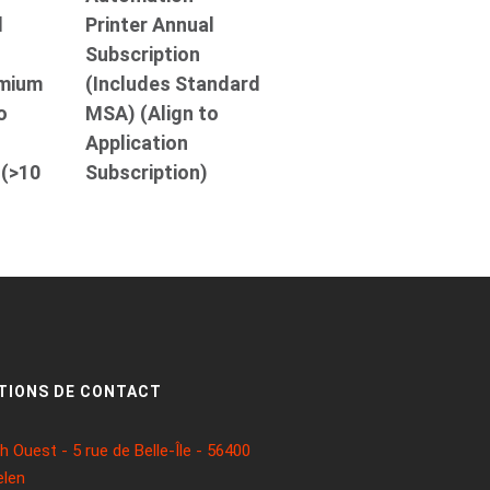
l
Printer Annual
Subscription
emium
(Includes Standard
o
MSA) (Align to
Application
 (>10
Subscription)
TIONS DE CONTACT
 Ouest - 5 rue de Belle-Île - 56400
len