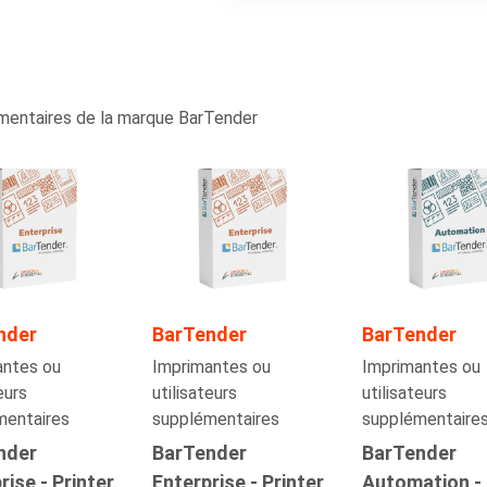
émentaires de la marque BarTender
nder
BarTender
BarTender
antes ou
Imprimantes ou
Imprimantes ou
eurs
utilisateurs
utilisateurs
mentaires
supplémentaires
supplémentaire
nder
BarTender
BarTender
rise - Printer
Enterprise - Printer
Automation -