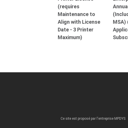
(requires
Annual
Maintenance to
(Incl
Align with License
MSA) (
Date - 3 Printer
Applic
Maximum)
Subscr
Ce site est proposé par l'entreprise MPDYS