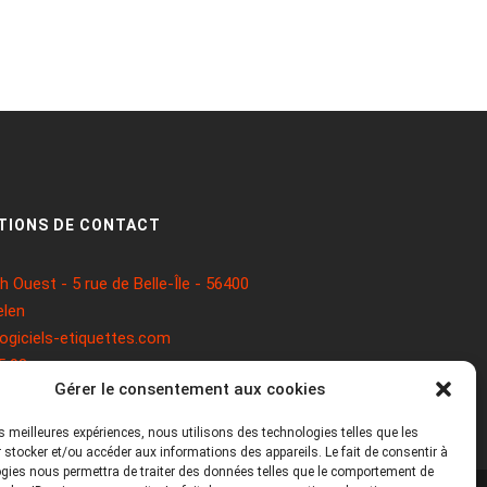
TIONS DE CONTACT
 Ouest - 5 rue de Belle-Île - 56400
len
ogiciels-etiquettes.com
5 93
Gérer le consentement aux cookies
les meilleures expériences, nous utilisons des technologies telles que les
 stocker et/ou accéder aux informations des appareils. Le fait de consentir à
gies nous permettra de traiter des données telles que le comportement de