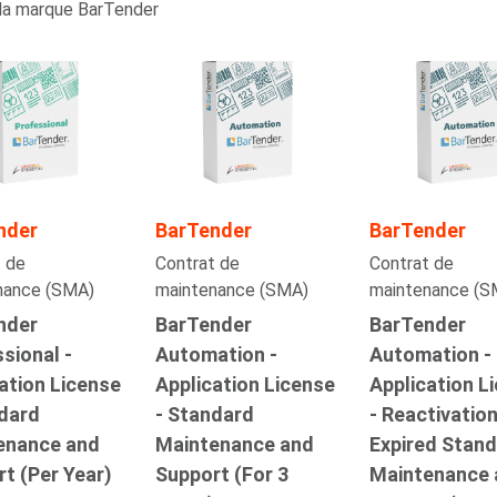
la marque BarTender
nder
BarTender
BarTender
 de
Contrat de
Contrat de
nance (SMA)
maintenance (SMA)
maintenance (S
nder
BarTender
BarTender
sional -
Automation -
Automation -
ation License
Application License
Application L
ndard
- Standard
- Reactivatio
enance and
Maintenance and
Expired Stan
t (Per Year)
Support (For 3
Maintenance 