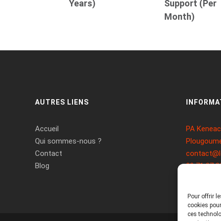
Years)
Support (Per
Month)
AUTRES LIENS
INFORMA
Accueil
PA Keneach
Qui sommes-nous ?
Plougoume
Contact
contact@l
Blog
09 71 37 2
Pour offrir 
cookies pour
ces technolo