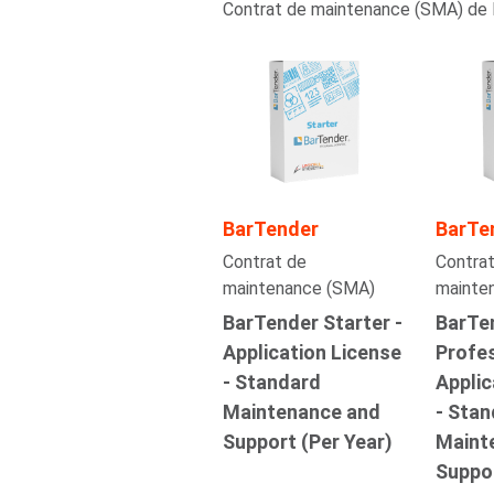
Contrat de maintenance (SMA) de 
BarTender
BarTe
Contrat de
Contrat
maintenance (SMA)
mainte
BarTender Starter -
BarTe
Application License
Profes
- Standard
Applic
Maintenance and
- Sta
Support (Per Year)
Maint
Suppor