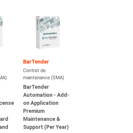
BarTender
Contrat de
MA)
maintenance (SMA)
BarTender
Automation - Add-
icense
on Application
n
Premium
dard
Maintenance &
and
Support (Per Year)