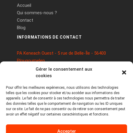
Accueil
Qui sommes-nous ?
Contact
Blog
INFORMATIONS DE CONTACT
PA Keneach Ouest - 5 rue de Belle-Île - 56400
Plougoumelen
contact@logiciels-etiquettes.com
Gérer le consentement aux
09 71 37 25 93
cookies
Pour offrir les meilleures expériences, nous utilisons des technologies
telles que les cookies pour stocker et/ou accéder aux informations des
appareils. Le fait de consentir à ces technologies nous permettra de traiter
des données telles que le comportement de navigation ou les ID uniques
sur ce site. Le fait de ne pas consentir ou de retirer son consentement peut
avoir un effet négatif sur certaines caractéristiques et fonctions.
Copyright © 2026 Tous droits réservés -
Accepter