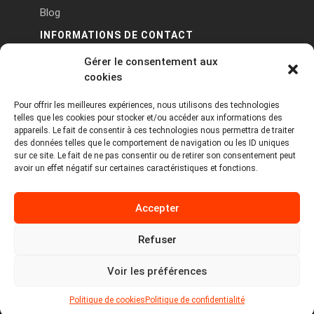
Blog
INFORMATIONS DE CONTACT
Gérer le consentement aux
PA Keneach Ouest - 5 rue de Belle-Île - 56400
cookies
Plougoumelen
Pour offrir les meilleures expériences, nous utilisons des technologies
contact@logiciels-etiquettes.com
telles que les cookies pour stocker et/ou accéder aux informations des
09 71 37 25 93
appareils. Le fait de consentir à ces technologies nous permettra de traiter
des données telles que le comportement de navigation ou les ID uniques
sur ce site. Le fait de ne pas consentir ou de retirer son consentement peut
avoir un effet négatif sur certaines caractéristiques et fonctions.
Accepter
Refuser
Copyright © 2026 Tous droits réservés -
MPDYS
Voir les préférences
Mentions légales
Politique de cookies
Politique de confidentialité
Politique de cookies