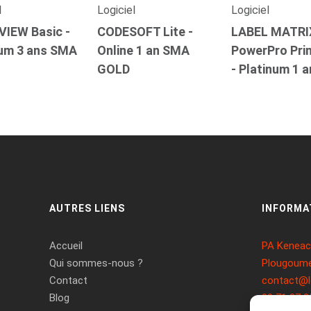
l
Logiciel
Logiciel
VIEW Basic -
CODESOFT Lite -
LABEL MATRI
num 3 ans SMA
Online 1 an SMA
PowerPro Pri
GOLD
- Platinum 1 
AUTRES LIENS
INFORMA
Accueil
PA Keneach
Qui sommes-nous ?
Plougoume
Contact
contact@l
Blog
09 71 37 2