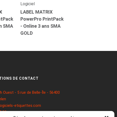
Logiciel
X
LABEL MATRIX
ntPack
PowerPro PrintPack
an SMA
- Online 3 ans SMA
GOLD
TIONS DE CONTACT
 Ouest - 5 rue de Belle-Île - 56400
len
ogiciels-etiquettes.com
5 93