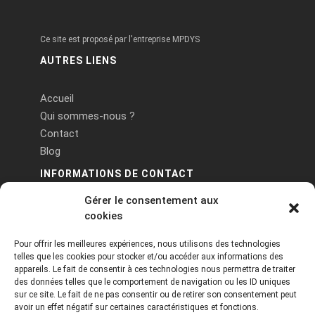
Ce site est proposé par l'entreprise MPDYS
AUTRES LIENS
Accueil
Qui sommes-nous ?
Contact
Blog
INFORMATIONS DE CONTACT
Gérer le consentement aux
PA Keneach Ouest - 5 rue de Belle-Île - 56400
cookies
Plougoumelen
Pour offrir les meilleures expériences, nous utilisons des technologies
contact@logiciels-etiquettes.com
telles que les cookies pour stocker et/ou accéder aux informations des
09 71 37 25 93
appareils. Le fait de consentir à ces technologies nous permettra de traiter
des données telles que le comportement de navigation ou les ID uniques
sur ce site. Le fait de ne pas consentir ou de retirer son consentement peut
avoir un effet négatif sur certaines caractéristiques et fonctions.