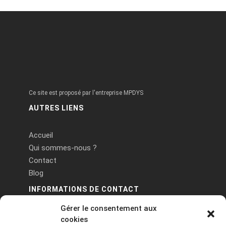
Ce site est proposé par l'entreprise MPDYS
AUTRES LIENS
Accueil
Qui sommes-nous ?
Contact
Blog
INFORMATIONS DE CONTACT
Gérer le consentement aux
PA Keneach Ouest - 5 rue de Belle-Île - 56400
cookies