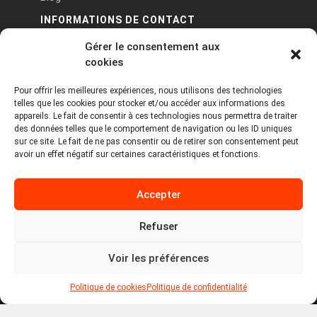
INFORMATIONS DE CONTACT
Gérer le consentement aux
PA Keneach Ouest - 5 rue de Belle-Île - 56400
cookies
Plougoumelen
Pour offrir les meilleures expériences, nous utilisons des technologies
contact@logiciels-etiquettes.com
telles que les cookies pour stocker et/ou accéder aux informations des
09 71 37 25 93
appareils. Le fait de consentir à ces technologies nous permettra de traiter
des données telles que le comportement de navigation ou les ID uniques
sur ce site. Le fait de ne pas consentir ou de retirer son consentement peut
avoir un effet négatif sur certaines caractéristiques et fonctions.
Accepter
Refuser
Copyright © 2026 Tous droits réservés -
MPDYS
Voir les préférences
Mentions légales
Politique de cookies
Politique de confidentialité
Politique de cookies
Politique de confidentialité