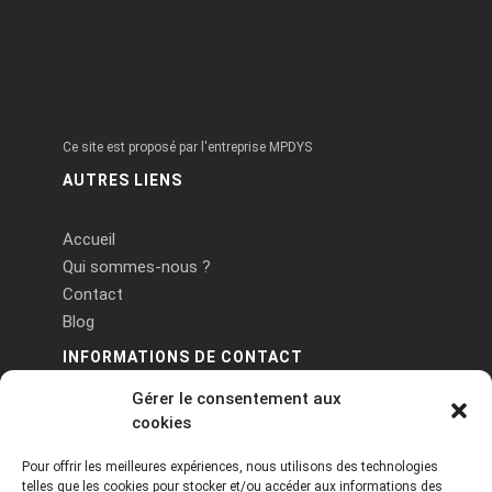
Ce site est proposé par l'entreprise MPDYS
AUTRES LIENS
Accueil
Qui sommes-nous ?
Contact
Blog
INFORMATIONS DE CONTACT
Gérer le consentement aux
PA Keneach Ouest - 5 rue de Belle-Île - 56400
cookies
Plougoumelen
Pour offrir les meilleures expériences, nous utilisons des technologies
contact@logiciels-etiquettes.com
telles que les cookies pour stocker et/ou accéder aux informations des