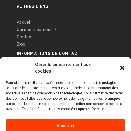
AUTRES LIENS
Accueil
Qui sommes-nous ?
Contact
Blog
INFORMATIONS DE CONTACT
Gérer le consentement aux
PA Keneach Ouest - 5 rue de Belle-Île - 56400
cookies
Plougoumelen
Pour offrir les meilleures expériences, nous utilisons des technologies
contact@logiciels-etiquettes.com
telles que les cookies pour stocker et/ou accéder aux informations des
09 71 37 25 93
appareils. Le fait de consentir à ces technologies nous permettra de traiter
des données telles que le comportement de navigation ou les ID uniques
sur ce site. Le fait de ne pas consentir ou de retirer son consentement peut
avoir un effet négatif sur certaines caractéristiques et fonctions.
Accepter