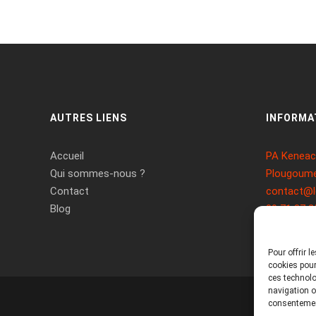
AUTRES LIENS
INFORMA
Accueil
PA Keneach
Qui sommes-nous ?
Plougoume
Contact
contact@l
Blog
09 71 37 2
Pour offrir 
cookies pour
ces technolo
navigation ou
consentement