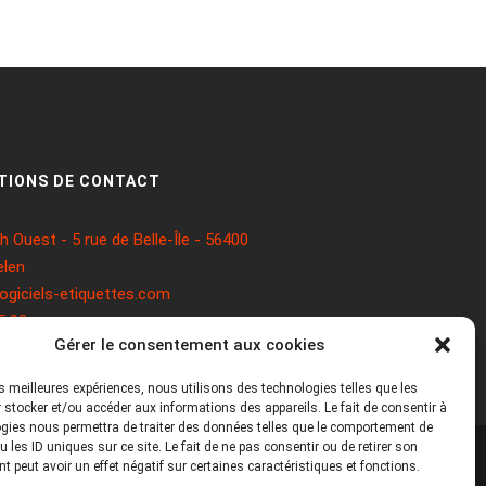
TIONS DE CONTACT
 Ouest - 5 rue de Belle-Île - 56400
len
ogiciels-etiquettes.com
5 93
Gérer le consentement aux cookies
les meilleures expériences, nous utilisons des technologies telles que les
 stocker et/ou accéder aux informations des appareils. Le fait de consentir à
gies nous permettra de traiter des données telles que le comportement de
 les ID uniques sur ce site. Le fait de ne pas consentir ou de retirer son
 peut avoir un effet négatif sur certaines caractéristiques et fonctions.