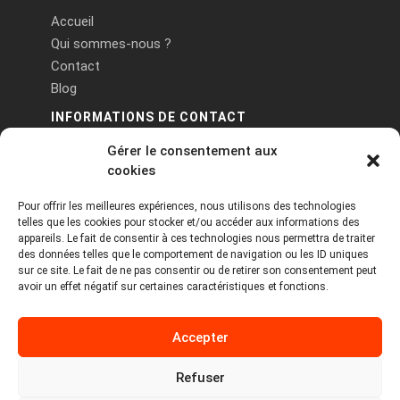
Accueil
Qui sommes-nous ?
Contact
Blog
INFORMATIONS DE CONTACT
Gérer le consentement aux
PA Keneach Ouest - 5 rue de Belle-Île - 56400
cookies
Plougoumelen
Pour offrir les meilleures expériences, nous utilisons des technologies
contact@logiciels-etiquettes.com
telles que les cookies pour stocker et/ou accéder aux informations des
09 71 37 25 93
appareils. Le fait de consentir à ces technologies nous permettra de traiter
des données telles que le comportement de navigation ou les ID uniques
sur ce site. Le fait de ne pas consentir ou de retirer son consentement peut
avoir un effet négatif sur certaines caractéristiques et fonctions.
Accepter
Refuser
Copyright © 2026 Tous droits réservés -