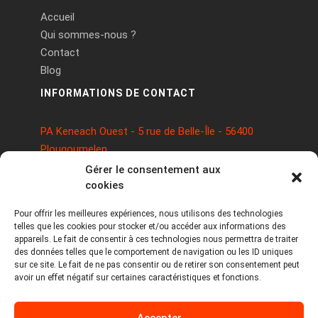
Accueil
Qui sommes-nous ?
Contact
Blog
INFORMATIONS DE CONTACT
PA Keneach Ouest - 5 rue de Belle-Île - 56400
Plougoumelen
contact@logiciels-etiquettes.com
Gérer le consentement aux
09 71 37 25 93
cookies
Pour offrir les meilleures expériences, nous utilisons des technologies
telles que les cookies pour stocker et/ou accéder aux informations des
appareils. Le fait de consentir à ces technologies nous permettra de traiter
des données telles que le comportement de navigation ou les ID uniques
sur ce site. Le fait de ne pas consentir ou de retirer son consentement peut
avoir un effet négatif sur certaines caractéristiques et fonctions.
Copyright © 2026 Tous droits réservés -
Accepter