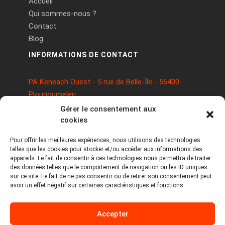
Accueil
Qui sommes-nous ?
Contact
Blog
INFORMATIONS DE CONTACT
PA Keneach Ouest - 5 rue de Belle-Île - 56400
Plougoumelen
contact@logiciels-etiquettes.com
Gérer le consentement aux
09 71 37 25 93
cookies
Pour offrir les meilleures expériences, nous utilisons des technologies
telles que les cookies pour stocker et/ou accéder aux informations des
appareils. Le fait de consentir à ces technologies nous permettra de traiter
des données telles que le comportement de navigation ou les ID uniques
sur ce site. Le fait de ne pas consentir ou de retirer son consentement peut
avoir un effet négatif sur certaines caractéristiques et fonctions.
Copyright © 2026 Tous droits réservés -
Accepter
MPDYS