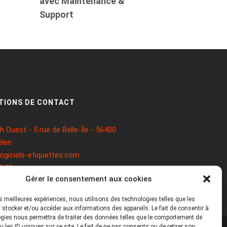
avec Maintenance &
Support
TIONS DE CONTACT
 Ouest - 5 rue de Belle-Île - 56400
len
ogiciels-etiquettes.com
5 93
Gérer le consentement aux cookies
les meilleures expériences, nous utilisons des technologies telles que les
 stocker et/ou accéder aux informations des appareils. Le fait de consentir à
gies nous permettra de traiter des données telles que le comportement de
 les ID uniques sur ce site. Le fait de ne pas consentir ou de retirer son