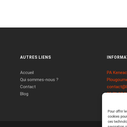
AUTRES LIENS
INFORMA
Accueil
PA Keneach
Qui sommes-nous ?
Plougoume
Contact
contact@l
Blog
09 71 37 2
Pour offrir 
cookies pour
ces technolo
navigation ou