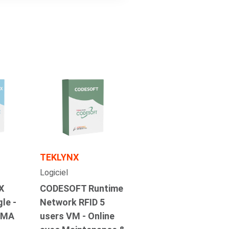
TEKLYNX
Logiciel
X
CODESOFT Runtime
le -
Network RFID 5
 SMA
users VM - Online