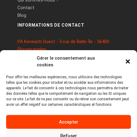
Qui sommes-nous ?
Contact
Blog
INFORMATIONS DE CONTACT
PA Keneach Ouest - 5 rue de Belle-Île - 56400
Plougoumelen
contact@logiciels-etiquettes.com
Gérer le consentement aux
09 71 37 25 93
cookies
Pour offrir les meilleures expériences, nous utilisons des technologies
telles que les cookies pour stocker et/ou accéder aux informations des
appareils. Le fait de consentir à ces technologies nous permettra de traiter
des données telles que le comportement de navigation ou les ID uniques
sur ce site. Le fait de ne pas consentir ou de retirer son consentement peut
avoir un effet négatif sur certaines caractéristiques et fonctions.
Copyright © 2026 Tous droits réservés -
Accepter
MPDYS
Mentions légales
Refuser