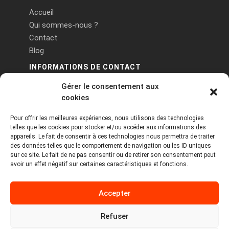
Accueil
Qui sommes-nous ?
Contact
Blog
INFORMATIONS DE CONTACT
Gérer le consentement aux
PA Keneach Ouest - 5 rue de Belle-Île - 56400
cookies
Plougoumelen
Pour offrir les meilleures expériences, nous utilisons des technologies
contact@logiciels-etiquettes.com
telles que les cookies pour stocker et/ou accéder aux informations des
09 71 37 25 93
appareils. Le fait de consentir à ces technologies nous permettra de traiter
des données telles que le comportement de navigation ou les ID uniques
sur ce site. Le fait de ne pas consentir ou de retirer son consentement peut
avoir un effet négatif sur certaines caractéristiques et fonctions.
Accepter
Refuser
Copyright © 2026 Tous droits réservés -