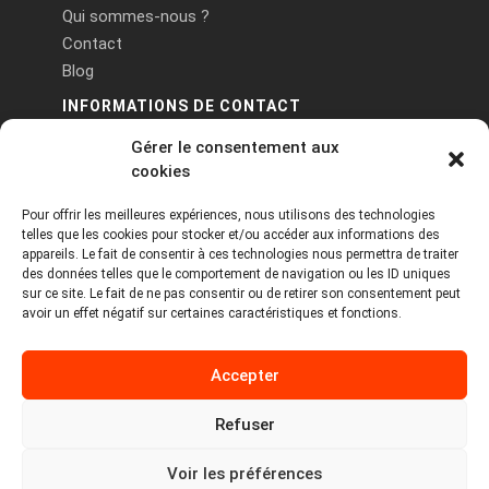
Qui sommes-nous ?
Contact
Blog
INFORMATIONS DE CONTACT
Gérer le consentement aux
PA Keneach Ouest - 5 rue de Belle-Île - 56400
cookies
Plougoumelen
Pour offrir les meilleures expériences, nous utilisons des technologies
contact@logiciels-etiquettes.com
telles que les cookies pour stocker et/ou accéder aux informations des
09 71 37 25 93
appareils. Le fait de consentir à ces technologies nous permettra de traiter
des données telles que le comportement de navigation ou les ID uniques
sur ce site. Le fait de ne pas consentir ou de retirer son consentement peut
avoir un effet négatif sur certaines caractéristiques et fonctions.
Accepter
Refuser
Copyright © 2026 Tous droits réservés -
MPDYS
Voir les préférences