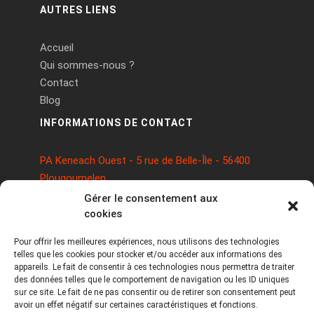
AUTRES LIENS
Accueil
Qui sommes-nous ?
Contact
Blog
INFORMATIONS DE CONTACT
PA Keneach Ouest - 5 rue de Belle-Île - 56400
Plougoumelen
contact@logiciels-etiquettes.com
Gérer le consentement aux
09 71 37 25 93
cookies
Pour offrir les meilleures expériences, nous utilisons des technologies
telles que les cookies pour stocker et/ou accéder aux informations des
appareils. Le fait de consentir à ces technologies nous permettra de traiter
des données telles que le comportement de navigation ou les ID uniques
sur ce site. Le fait de ne pas consentir ou de retirer son consentement peut
avoir un effet négatif sur certaines caractéristiques et fonctions.