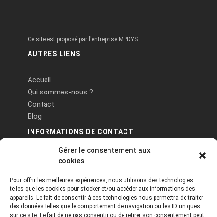
Ce site est proposé par l'entreprise MPDYS
AUTRES LIENS
Accueil
Qui sommes-nous ?
Contact
Blog
INFORMATIONS DE CONTACT
Gérer le consentement aux
PA Keneach Ouest - 5 rue de Belle-Île - 56400
cookies
Plougoumelen
Pour offrir les meilleures expériences, nous utilisons des technologies
contact@logiciels-etiquettes.com
telles que les cookies pour stocker et/ou accéder aux informations des
09 71 37 25 93
appareils. Le fait de consentir à ces technologies nous permettra de traiter
des données telles que le comportement de navigation ou les ID uniques
sur ce site. Le fait de ne pas consentir ou de retirer son consentement peut