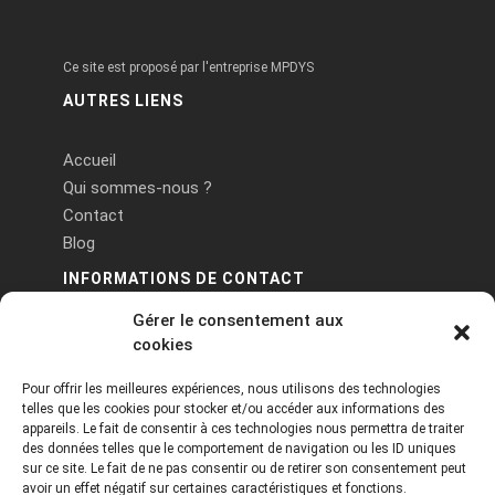
Ce site est proposé par l'entreprise MPDYS
AUTRES LIENS
Accueil
Qui sommes-nous ?
Contact
Blog
INFORMATIONS DE CONTACT
Gérer le consentement aux
PA Keneach Ouest - 5 rue de Belle-Île - 56400
cookies
Plougoumelen
Pour offrir les meilleures expériences, nous utilisons des technologies
contact@logiciels-etiquettes.com
telles que les cookies pour stocker et/ou accéder aux informations des
09 71 37 25 93
appareils. Le fait de consentir à ces technologies nous permettra de traiter
des données telles que le comportement de navigation ou les ID uniques
sur ce site. Le fait de ne pas consentir ou de retirer son consentement peut
avoir un effet négatif sur certaines caractéristiques et fonctions.