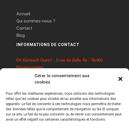
Accueil
Qui sommes-nous ?
Contact
Blog
INFORMATIONS DE CONTACT
PA Keneach Ouest - 5 rue de Belle-Île - 56400
Plougoumelen
contact@logiciels-etiquettes.com
Gérer le consentement aux
09 71 37 25 93
cookies
Pour offrir les meilleures expériences, nous utilisons des technologies
telles que les cookies pour stocker et/ou accéder aux informations des
appareils. Le fait de consentir à ces technologies nous permettra de traiter
des données telles que le comportement de navigation ou les ID uniques
sur ce site. Le fait de ne pas consentir ou de retirer son consentement peut
avoir un effet négatif sur certaines caractéristiques et fonctions.