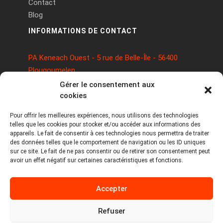
Contact
Blog
INFORMATIONS DE CONTACT
PA Keneach Ouest - 5 rue de Belle-Île - 56400
Plougoumelen
contact@logiciels-etiquettes.com
Gérer le consentement aux
09 71 37 25 93
cookies
Pour offrir les meilleures expériences, nous utilisons des technologies
telles que les cookies pour stocker et/ou accéder aux informations des
appareils. Le fait de consentir à ces technologies nous permettra de traiter
des données telles que le comportement de navigation ou les ID uniques
sur ce site. Le fait de ne pas consentir ou de retirer son consentement peut
avoir un effet négatif sur certaines caractéristiques et fonctions.
Copyright © 2026 Tous droits réservés -
Accepter
MPDYS
Mentions légales
Refuser
Politique de cookies