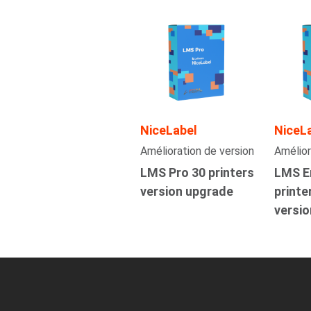
NiceLabel
NiceL
Amélioration de version
Amélior
LMS Pro 30 printers
LMS E
version upgrade
printe
versi