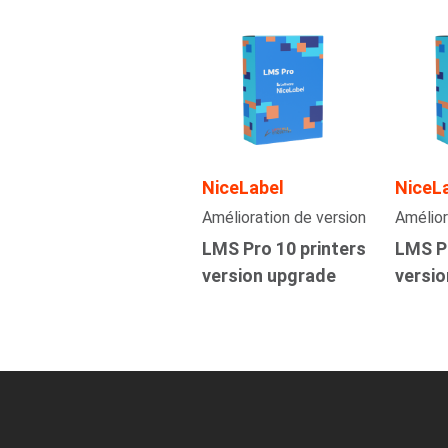
NiceLabel
NiceL
Amélioration de version
Amélior
LMS Pro 10 printers
LMS Pr
version upgrade
versi