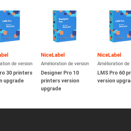
abel
NiceLabel
NiceLabel
ation de version
Amélioration de version
Amélioration de 
o 30 printers
Designer Pro 10
LMS Pro 60 pr
on upgrade
printers version
version upgr
upgrade