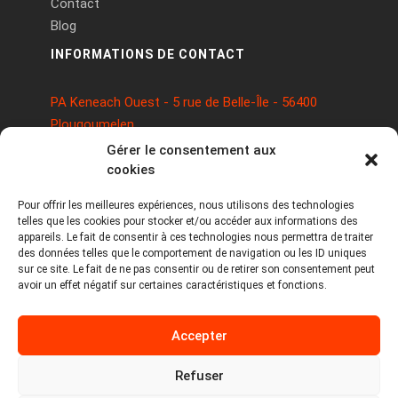
Contact
Blog
INFORMATIONS DE CONTACT
PA Keneach Ouest - 5 rue de Belle-Île - 56400
Plougoumelen
contact@logiciels-etiquettes.com
Gérer le consentement aux
09 71 37 25 93
cookies
Pour offrir les meilleures expériences, nous utilisons des technologies
telles que les cookies pour stocker et/ou accéder aux informations des
appareils. Le fait de consentir à ces technologies nous permettra de traiter
des données telles que le comportement de navigation ou les ID uniques
sur ce site. Le fait de ne pas consentir ou de retirer son consentement peut
avoir un effet négatif sur certaines caractéristiques et fonctions.
Copyright © 2026 Tous droits réservés -
Accepter
MPDYS
Mentions légales
Refuser
Politique de cookies