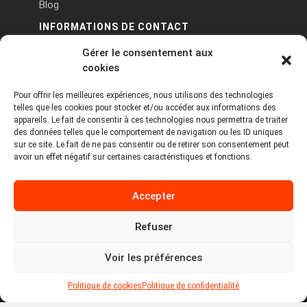
Blog
INFORMATIONS DE CONTACT
Gérer le consentement aux
PA Keneach Ouest - 5 rue de Belle-Île - 56400
cookies
Plougoumelen
Pour offrir les meilleures expériences, nous utilisons des technologies
contact@logiciels-etiquettes.com
telles que les cookies pour stocker et/ou accéder aux informations des
09 71 37 25 93
appareils. Le fait de consentir à ces technologies nous permettra de traiter
des données telles que le comportement de navigation ou les ID uniques
sur ce site. Le fait de ne pas consentir ou de retirer son consentement peut
avoir un effet négatif sur certaines caractéristiques et fonctions.
Accepter
Refuser
Copyright © 2026 Tous droits réservés -
MPDYS
Voir les préférences
Mentions légales
Politique de cookies
Politique de confidentialité
Politique de cookies