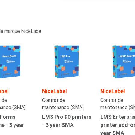
la marque NiceLabel
abel
NiceLabel
NiceLabel
 de
Contrat de
Contrat de
nance (SMA)
maintenance (SMA)
maintenance (S
Forms
LMS Pro 90 printers
LMS Enterpri
e - 3 year
- 3 year SMA
printer add-on
year SMA