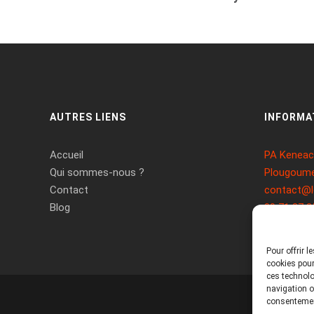
AUTRES LIENS
INFORMA
Accueil
PA Keneach
Qui sommes-nous ?
Plougoume
Contact
contact@l
Blog
09 71 37 2
Pour offrir 
cookies pour
ces technolo
navigation ou
consentement