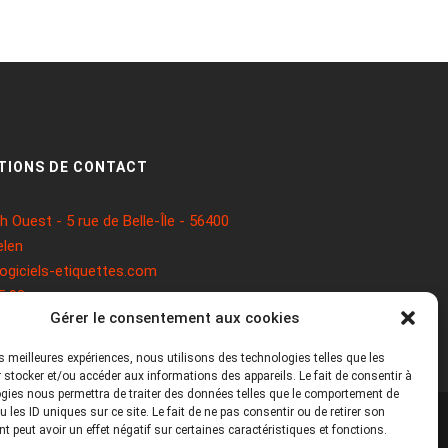
TIONS DE CONTACT
 Ouest - 5 rue de Belle-Île - 56400
len
ogiciels-etiquettes.com
5 93
Gérer le consentement aux cookies
les meilleures expériences, nous utilisons des technologies telles que les
 stocker et/ou accéder aux informations des appareils. Le fait de consentir à
gies nous permettra de traiter des données telles que le comportement de
 les ID uniques sur ce site. Le fait de ne pas consentir ou de retirer son
 peut avoir un effet négatif sur certaines caractéristiques et fonctions.