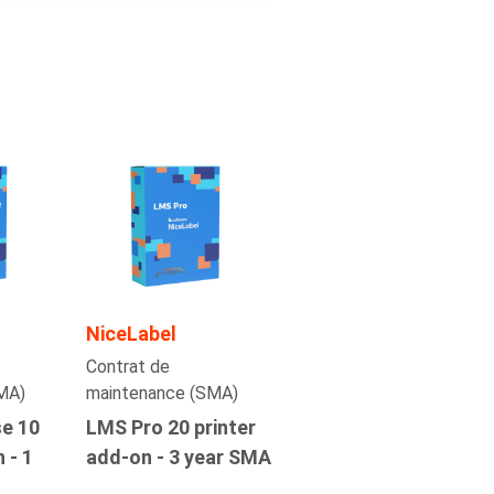
NiceLabel
Contrat de
MA)
maintenance (SMA)
se 10
LMS Pro 20 printer
 - 1
add-on - 3 year SMA