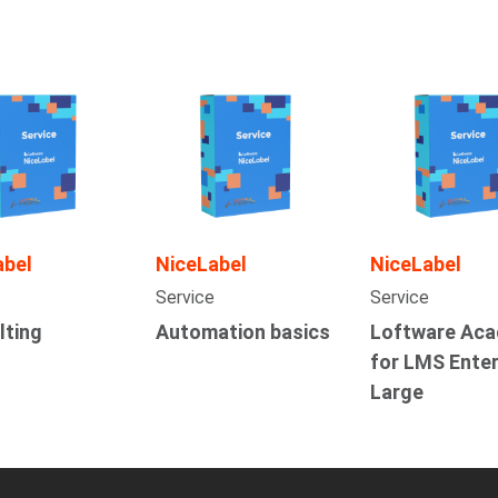
abel
NiceLabel
NiceLabel
Service
Service
lting
Automation basics
Loftware Ac
for LMS Enter
Large