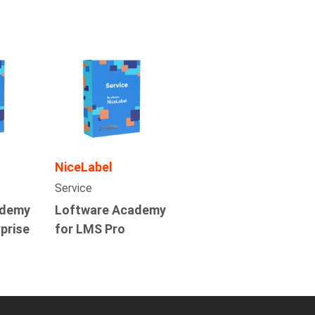
NiceLabel
Service
ademy
Loftware Academy
prise
for LMS Pro