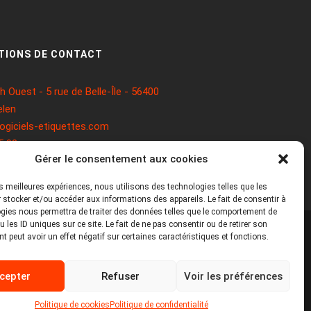
TIONS DE CONTACT
 Ouest - 5 rue de Belle-Île - 56400
len
ogiciels-etiquettes.com
5 93
Gérer le consentement aux cookies
les meilleures expériences, nous utilisons des technologies telles que les
 stocker et/ou accéder aux informations des appareils. Le fait de consentir à
gies nous permettra de traiter des données telles que le comportement de
 les ID uniques sur ce site. Le fait de ne pas consentir ou de retirer son
 peut avoir un effet négatif sur certaines caractéristiques et fonctions.
Mentions légales
Politique de cookies
cepter
Refuser
Voir les préférences
Politique de confidentialité
Politique de cookies
Politique de confidentialité