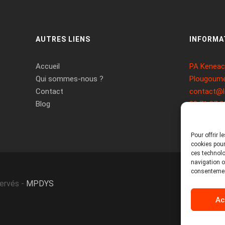
AUTRES LIENS
INFORMA
Accueil
PA Keneach
Qui sommes-nous ?
Plougoume
Contact
contact@l
Blog
09 71 37 2
Pour offrir 
cookies pour
ces technolo
navigation ou
consentement
servés -
MPDYS
Ac