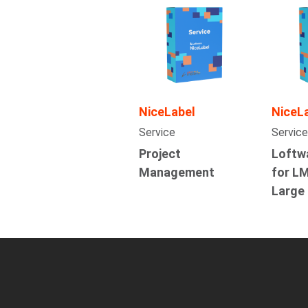
NiceLabel
NiceL
Service
Service
Project
Loftw
Management
for LM
Large