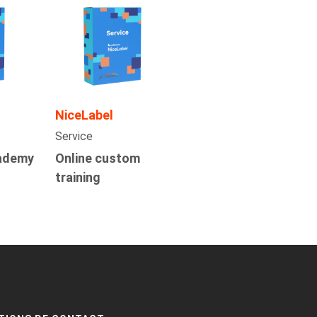
NiceLabel
Service
cademy
Online custom
training