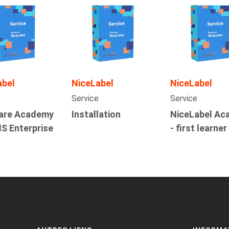
abel
NiceLabel
NiceLabel
Service
Service
are Academy
Installation
NiceLabel A
S Enterprise
- first learner