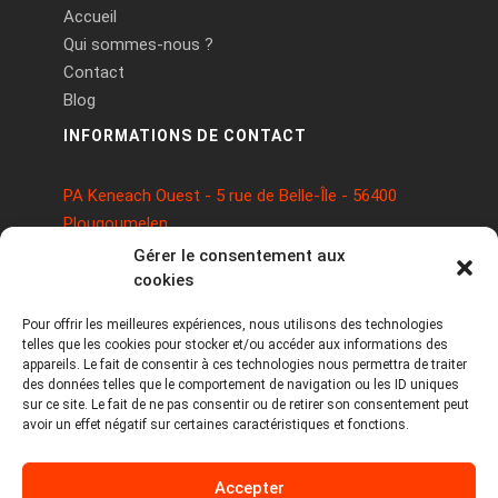
Accueil
Qui sommes-nous ?
Contact
Blog
INFORMATIONS DE CONTACT
PA Keneach Ouest - 5 rue de Belle-Île - 56400
Plougoumelen
contact@logiciels-etiquettes.com
Gérer le consentement aux
09 71 37 25 93
cookies
Pour offrir les meilleures expériences, nous utilisons des technologies
telles que les cookies pour stocker et/ou accéder aux informations des
appareils. Le fait de consentir à ces technologies nous permettra de traiter
des données telles que le comportement de navigation ou les ID uniques
sur ce site. Le fait de ne pas consentir ou de retirer son consentement peut
avoir un effet négatif sur certaines caractéristiques et fonctions.
Copyright © 2026 Tous droits réservés -
Accepter