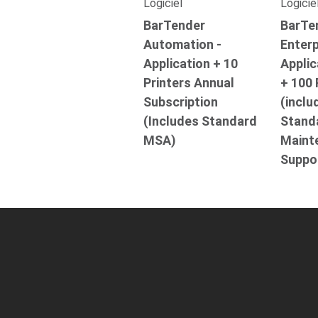
Logiciel
Logicie
BarTender
BarTe
Automation -
Enterp
Application + 10
Applic
Printers Annual
+ 100 
Subscription
(inclu
(Includes Standard
Stand
MSA)
Maint
Suppo