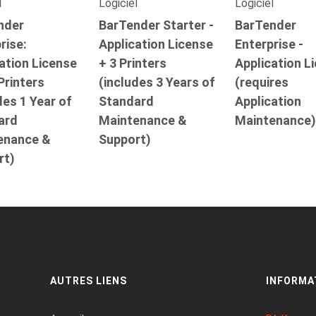
l
Logiciel
Logiciel
nder
BarTender Starter -
BarTender
rise:
Application License
Enterprise -
ation License
+ 3 Printers
Application L
Printers
(includes 3 Years of
(requires
des 1 Year of
Standard
Application
ard
Maintenance &
Maintenance
enance &
Support)
rt)
AUTRES LIENS
INFORMA