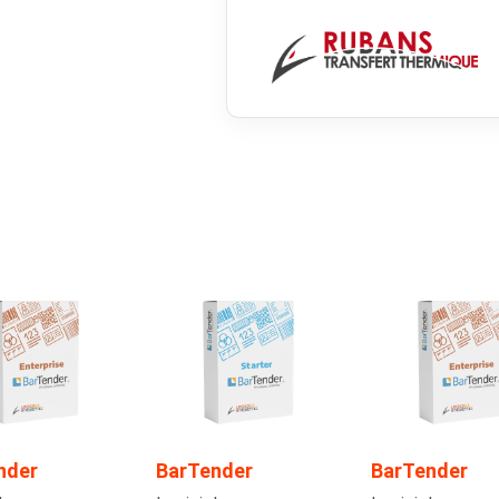
nder
BarTender
BarTender