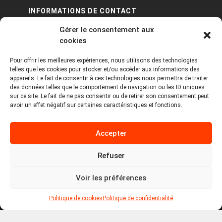
INFORMATIONS DE CONTACT
Gérer le consentement aux
PA Keneach Ouest - 5 rue de Belle-Île - 56400
cookies
Plougoumelen
Pour offrir les meilleures expériences, nous utilisons des technologies
contact@logiciels-etiquettes.com
telles que les cookies pour stocker et/ou accéder aux informations des
09 71 37 25 93
appareils. Le fait de consentir à ces technologies nous permettra de traiter
des données telles que le comportement de navigation ou les ID uniques
sur ce site. Le fait de ne pas consentir ou de retirer son consentement peut
avoir un effet négatif sur certaines caractéristiques et fonctions.
Accepter
Refuser
Copyright © 2026 Tous droits réservés -
MPDYS
Voir les préférences
Mentions légales
Politique de cookies
Politique de confidentialité
Politique de cookies
Politique de confidentialité