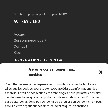
Ce site est proposé par l'entreprise MPDYS
AUTRES LIENS
Accueil
Qui sommes-nous ?
Contact
Blog
INFORMATIONS DE CONTACT
Gérer le consentement aux
PA Keneach Ouest - 5 rue de Belle-Île - 56400
cookies
Plougoumelen
Pour offrir les meilleures expériences, nous utilisons des technologies
contact@logiciels-etiquettes.com
telles que les cookies pour stocker et/ou accéder aux informations des
09 71 37 25 93
appareils. Le fait de consentir à ces technologies nous permettra de traiter
des données telles que le comportement de navigation ou les ID uniques
sur ce site. Le fait de ne pas consentir ou de retirer son consentement peut
avoir un effet négatif sur certaines caractéristiques et fonctions.