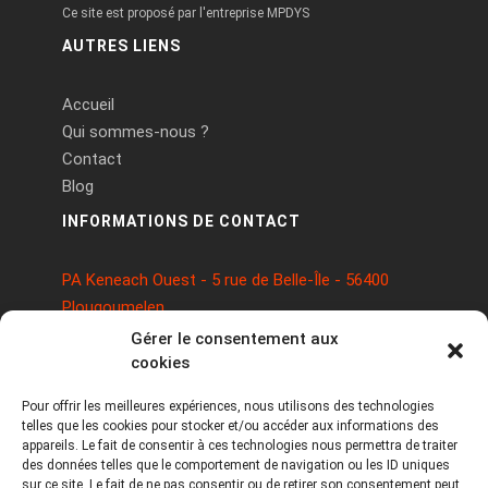
Ce site est proposé par l'entreprise MPDYS
AUTRES LIENS
Accueil
Qui sommes-nous ?
Contact
Blog
INFORMATIONS DE CONTACT
PA Keneach Ouest - 5 rue de Belle-Île - 56400
Plougoumelen
contact@logiciels-etiquettes.com
Gérer le consentement aux
09 71 37 25 93
cookies
Pour offrir les meilleures expériences, nous utilisons des technologies
telles que les cookies pour stocker et/ou accéder aux informations des
appareils. Le fait de consentir à ces technologies nous permettra de traiter
des données telles que le comportement de navigation ou les ID uniques
sur ce site. Le fait de ne pas consentir ou de retirer son consentement peut